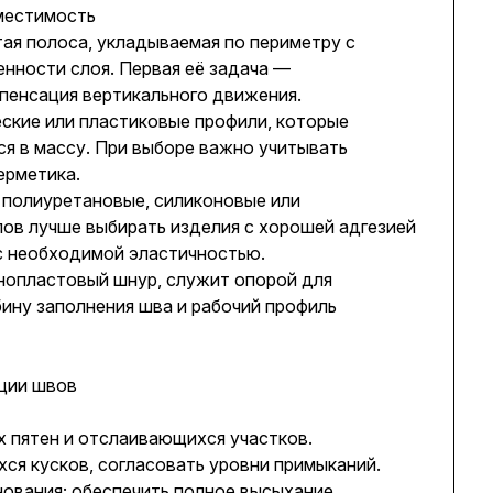
местимость
ая полоса, укладываемая по периметру с
нности слоя. Первая её задача —
пенсация вертикального движения.
кие или пластиковые профили, которые
я в массу. При выборе важно учитывать
ерметика.
 полиуретановые, силиконовые или
лов лучше выбирать изделия с хорошей адгезией
с необходимой эластичностью.
енопластовый шнур, служит опорой для
бину заполнения шва и рабочий профиль
ации швов
х пятен и отслаивающихся участков.
ся кусков, согласовать уровни примыканий.
нования; обеспечить полное высыхание