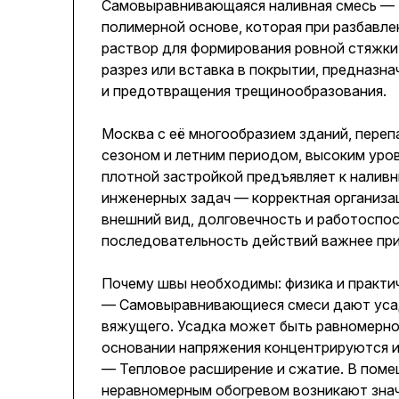
Самовыравнивающаяся наливная смесь — т
полимерной основе, которая при разбавл
раствор для формирования ровной стяжк
разрез или вставка в покрытии, предназн
и предотвращения трещинообразования.
Москва с её многообразием зданий, пере
сезоном и летним периодом, высоким уро
плотной застройкой предъявляет к налив
инженерных задач — корректная организа
внешний вид, долговечность и работоспос
последовательность действий важнее при
Почему швы необходимы: физика и практич
— Самовыравнивающиеся смеси дают усад
вяжущего. Усадка может быть равномерно
основании напряжения концентрируются и
— Тепловое расширение и сжатие. В поме
неравномерным обогревом возникают зна