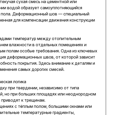
екучая сухая смесь на цементной или
ении водой образует самоуплотняющийся
и пола. Деформационный шов — специальный
аченная для компенсации движения конструкции
падами температур между отопительным
внем влажности в отдельных помещениях и
ным полам особые требования. Одна из ключевых
ция деформационных швов, от которой зависит
обность покрытия. Здесь внимание к деталям и
менения самых дорогих смесей.
еская логика
ку при твердении, независимо от типа
й, но при больших площадях или неоднородном
 приводят к трещинам.
щениях с тёплым полом, большими окнами или
чительные температурные градиенты,