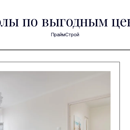
лы по выгодным це
ПраймСтрой