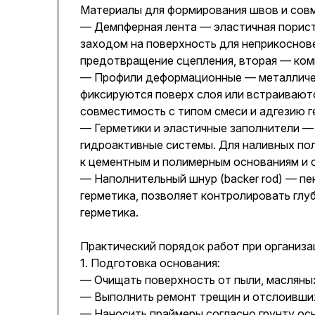
Материалы для формирования швов и сов
— Демпферная лента — эластичная порист
заходом на поверхность для неприкоснове
предотвращение сцепления, вторая — ком
— Профили деформационные — металличес
фиксируются поверх слоя или встраиваютс
совместимость с типом смеси и адгезию г
— Герметики и эластичные заполнители —
гидроактивные системы. Для наливных по
к цементным и полимерным основаниям и 
— Наполнительный шнур (backer rod) — п
герметика, позволяет контролировать глу
герметика.
Практический порядок работ при организ
1. Подготовка основания:
— Очищать поверхность от пыли, масляны
— Выполнить ремонт трещин и отслоивших
— Наносить праймеры согласно грунту ос