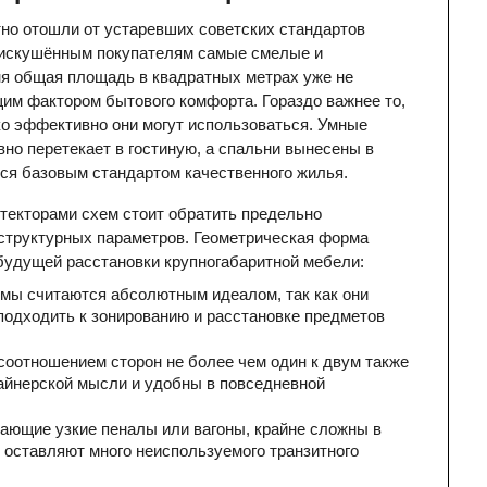
но отошли от устаревших советских стандартов 
я искушённым покупателям самые смелые и 
я общая площадь в квадратных метрах уже не 
м фактором бытового комфорта. Гораздо важнее то, 
о эффективно они могут использоваться. Умные 
вно перетекает в гостиную, а спальни вынесены в 
тся базовым стандартом качественного жилья.
екторами схем стоит обратить предельно 
структурных параметров. Геометрическая форма 
 будущей расстановки крупногабаритной мебели:
мы считаются абсолютным идеалом, так как они 
одходить к зонированию и расстановке предметов 
оотношением сторон не более чем один к двум также 
йнерской мысли и удобны в повседневной 
ющие узкие пеналы или вагоны, крайне сложны в 
 оставляют много неиспользуемого транзитного 