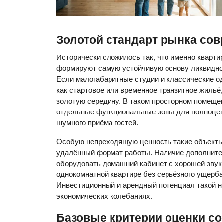
Золотой стандарт рынка со
Исторически сложилось так, что именно кварт
формируют самую устойчивую основу ликвидног
Если малогабаритные студии и классические о
как стартовое или временное транзитное жильё
золотую середину. В таком просторном помещени
отдельные функциональные зоны для полноценно
шумного приёма гостей.
Особую непреходящую ценность такие объекты 
удалённый формат работы. Наличие дополнител
оборудовать домашний кабинет с хорошей звуко
однокомнатной квартире без серьёзного ущерб
Инвестиционный и арендный потенциал такой н
экономических колебаниях.
Базовые критерии оценки с