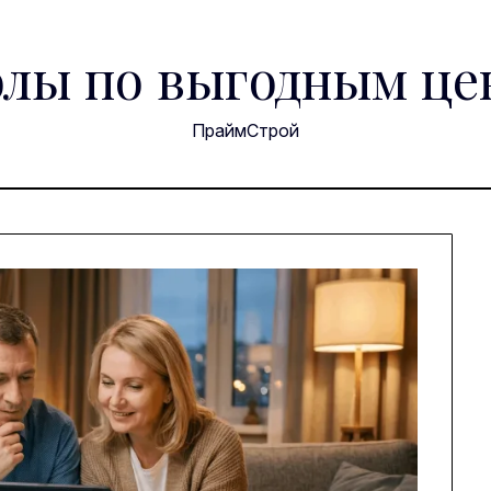
лы по выгодным це
ПраймСтрой