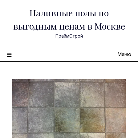
Перейти
Наливные полы по
к
содержимому
выгодным ценам в Москве
ПраймСтрой
Меню