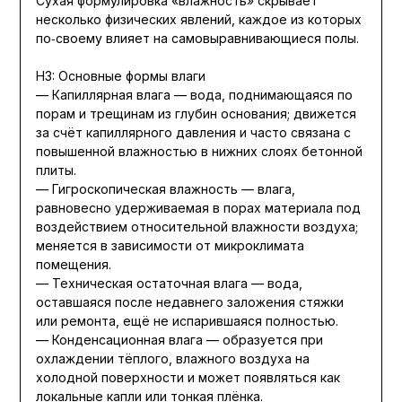
Сухая формулировка «влажность» скрывает
несколько физических явлений, каждое из которых
по‑своему влияет на самовыравнивающиеся полы.
H3: Основные формы влаги
— Капиллярная влага — вода, поднимающаяся по
порам и трещинам из глубин основания; движется
за счёт капиллярного давления и часто связана с
повышенной влажностью в нижних слоях бетонной
плиты.
— Гигроскопическая влажность — влага,
равновесно удерживаемая в порах материала под
воздействием относительной влажности воздуха;
меняется в зависимости от микроклимата
помещения.
— Техническая остаточная влага — вода,
оставшаяся после недавнего заложения стяжки
или ремонта, ещё не испарившаяся полностью.
— Конденсационная влага — образуется при
охлаждении тёплого, влажного воздуха на
холодной поверхности и может появляться как
локальные капли или тонкая плёнка.