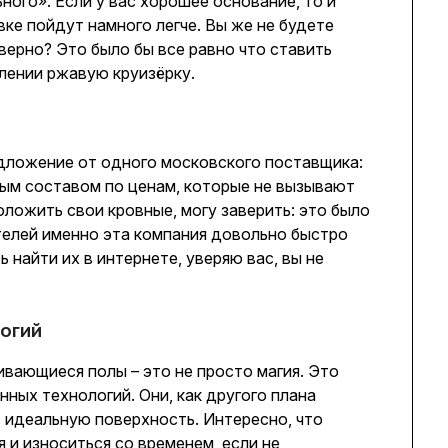
ного». Если у вас хорошее основание, то и
ке пойдут намного легче. Вы же не будете
верно? Это было бы все равно что ставить
лении ржавую круизёрку.
едложение от одного московского поставщика:
ым составом по ценам, которые не вызывают
положить свои кровные, могу заверить: это было
телей именно эта компания довольно быстро
 найти их в интернете, уверяю вас, вы не
огий
вающиеся полы – это не просто магия. Это
ных технологий. Они, как другого плана
 идеальную поверхность. Интересно, что
 и износиться со временем, если не