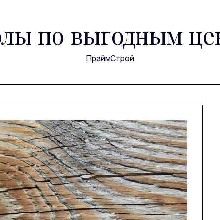
лы по выгодным це
ПраймСтрой