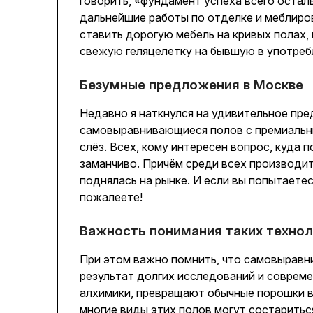
говорить, «фундамент успеха всего осталь
дальнейшие работы по отделке и меблиров
ставить дорогую мебель на кривых полах, 
свежую геляцелетку на бывшую в употреб
Безумные предложения в Москве
Недавно я наткнулся на удивительное пр
самовыравнивающиеся полов с премиальн
слёз. Всех, кому интересен вопрос, куда 
заманчиво. Причём среди всех производи
поднялась на рынке. И если вы попытаетесь
пожалеете!
Важность понимания таких технол
При этом важно помнить, что самовыравни
результат долгих исследований и современ
алхимики, превращают обычные порошки в
многие виды этих полов могут состариться