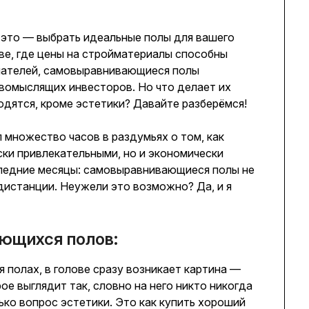
 это — выбрать идеальные полы для вашего
кве, где цены на стройматериалы способны
мателей, самовыравнивающиеся полы
вомыслящих инвесторов. Но что делает их
одятся, кроме эстетики? Давайте разберёмся!
л множество часов в раздумьях о том, как
ски привлекательными, но и экономически
оследние месяцы: самовыравнивающиеся полы не
 дистанции. Неужели это возможно? Да, и я
ющихся полов:
полах, в голове сразу возникает картина —
ое выглядит так, словно на него никто никогда
лько вопрос эстетики. Это как купить хороший