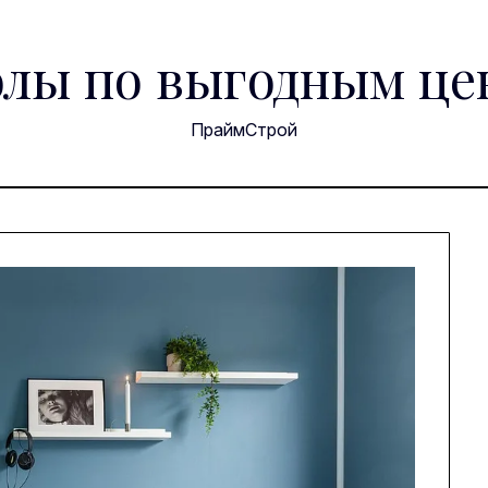
лы по выгодным це
ПраймСтрой